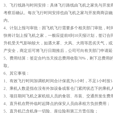
3、飞行线路与时间安排：具体飞行路线由飞机之家先与开发
考察后确认。每次飞行时间安排也由飞机之家与开发商商议确定
内。
4、计划上报与审批：因飞机飞行需要多个相关部门审批，时间
快将计划上报飞机之家，一般应提前8到10天报计划，签订合
升机受天气影响较大，如遇大雾、大风、大雨等恶劣天气，或
产安全，商定后可将飞行日期推后，公司可向有关部门申请延
5、费用结算：签定合约当天按总费用收取70%，剩下总费用
取。
6、其它事项：
1、有效飞行时间加调机时间合计保底为1小时，不足1小时按
2、乘机人数是指在没有外加设备或客仓门紧闭状态下的乘机
3、项目期间飞机之家机组人员的食宿、吊装、交通所发生费
4、直升机在野外临时起降点的保安人员由承租方负担费用；
5、直升机已含机身一切险、座位险和第三方责任险；