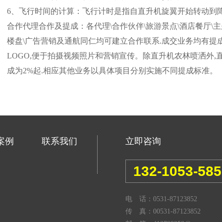
6、飞行时间的计算：飞行计时是指自直升机旋翼开始转动到
合作代理合作及提成：各代理\合作伙伴\旅游景点\酒店餐厅\主
楼盘\广告营销及通航同仁均可建立合作联系.成交业务均有提
LOGO,便于拍摄视频照片和营销宣传。除直升机农林喷洒外,
成为2%起.相应其他业务以具体项目分别实施不同提成标准。
案例
联系我们
立即咨询
132-1053-58
电 话：0531-87123852
传 真：00531-87123852