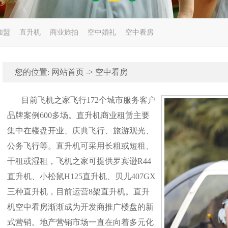
加盟
直升机
商业旅拍
空中婚礼
空中看房
您的位置:
网站首页
->
空中看房
目前飞机之家飞行172个城市服务客户
品牌案例600多场。直升机商业租赁主要
集中在楼盘开业、庆典飞行、旅游观光、
公务飞行等。直升机可采用长租或短租、
干租或湿租，飞机之家可提供罗宾逊R44
直升机、小松鼠H125直升机、贝儿407GX
三种直升机，目前运营8架直升机。直升
机空中看房渐渐成为开发商推广楼盘的新
式营销。地产营销市场一直在向着多元化