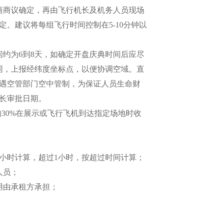
商商议确定，再由飞行机长及机务人员现场
。建议将每组飞行时间控制在5-10分钟以
约为6到8天，如确定开盘庆典时间后应尽
同，上报经纬度坐标点，以便协调空域。直
遇空管部门空中管制，为保证人员生命财
长审批日期。
的30%在展示或飞行飞机到达指定场地时收
1小时计算，超过1小时，按超过时间计算；
人员；
用由承租方承担；