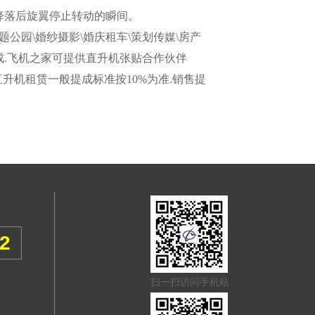
降落后旋翼停止转动的瞬间。
题公园\婚纱摄影\婚庆租车\策划传媒\房产
成.飞机之家可提供直升机张贴合作伙伴
直升机租赁一般提成标准按10%为准.销售提
52
扫一扫访问手机站