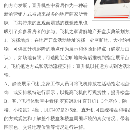
的方向发展，直升机空中看房作为一种崭
新的营销方式被越来越多的地产商家所青
睐，而其带来的直观而震撼的视觉效果也
吸引了众多看房者的参与。飞机之家讲解地产开盘庆典策划方
1、选择地点：在地产开盘活动地址选择一处空旷地，大小约
物，可供直升机起降的地点作为展示和体验起降点（确定后由
认）。如场地有限，可选附近空旷地降落后推机到指定展示点
2、飞机抵达方式和活动流程安排：直升机以托运方式到达活
输。
A、静态展示:飞机之家工作人员可将飞机停放在活动指定地
饰，或安排模特进行展示，以提高飞机的可观赏性，提升楼盘
B、客户飞行体验空中看楼:罗宾逊R44 直升机1+3个座位，
楼。小松鼠2+4座，贝尔407是2+5座。直升机可围绕楼盘
的方式观赏和了解整个楼盘和楼盘周围环境的真实情况，带着
围景色、交通地理位置等情况进行讲解。