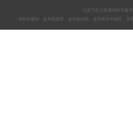
山东飞机之家通用航空服务有限公
本站关键词：直升机租赁、直升机出租、直升机空中婚礼、直