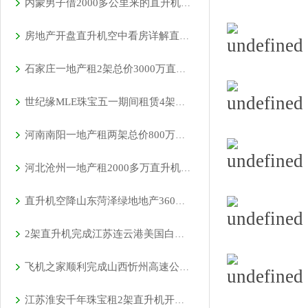
内蒙男子借2000多公里来的直升机520向女友求婚
房地产开盘直升机空中看房详解直升机租赁流程
石家庄一地产租2架总价3000万直升机空中看房
世纪缘MLE珠宝五一期间租赁4架直升机在四个城市庆典
河南南阳一地产租两架总价800万直升机看房
河北沧州一地产租2000多万直升机免费空中看房
直升机空降山东菏泽绿地地产360度空中看房
2架直升机完成江苏连云港美国白蛾防治
飞机之家顺利完成山西忻州高速公路应急救援演练
江苏淮安千年珠宝租2架直升机开展假日庆典