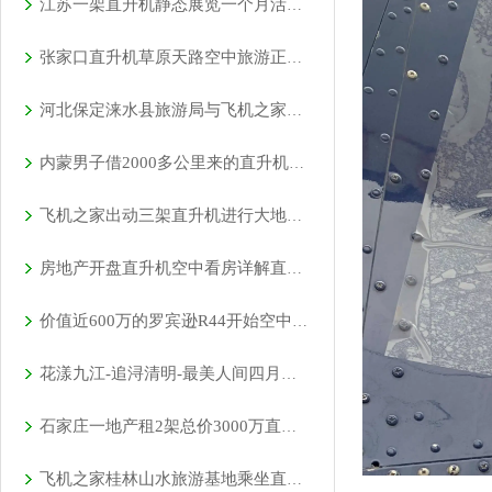
江苏一架直升机静态展览一个月活动如期举行
张家口直升机草原天路空中旅游正式开启
河北保定涞水县旅游局与飞机之家展开直升机租赁合作
内蒙男子借2000多公里来的直升机520向女友求婚
飞机之家出动三架直升机进行大地区农喷作业
房地产开盘直升机空中看房详解直升机租赁流程
价值近600万的罗宾逊R44开始空中飞播造林
花漾九江-追浔清明-最美人间四月天-去庐山西海踏青去
石家庄一地产租2架总价3000万直升机空中看房
飞机之家桂林山水旅游基地乘坐直升飞机俯瞰看桂林山水你值得拥有