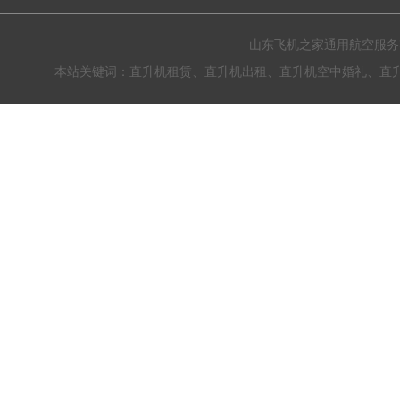
山东飞机之家通用航空服务有限公
本站关键词：直升机租赁、直升机出租、直升机空中婚礼、直