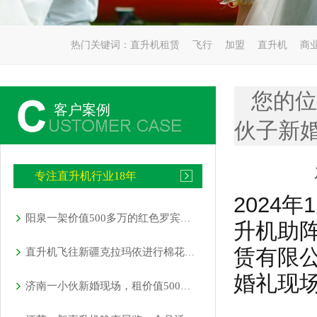
热门关键词：
直升机租赁
飞行
加盟
直升机
商
您的位
客户案例
伙子新婚
专注直升机行业18年
2024
阳泉一架价值500多万的红色罗宾逊直升机开展静展活动
升机助
赁有限
直升机飞往新疆克拉玛依进行棉花脱叶剂喷洒
婚礼现
济南一小伙新婚现场，租价值500多万的直升机助阵