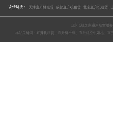
友情链接：
天津直升机租赁
成都直升机租赁
北京直升机租赁
山东飞机之家通用航空服务有限公
本站关键词：直升机租赁、直升机出租、直升机空中婚礼、直