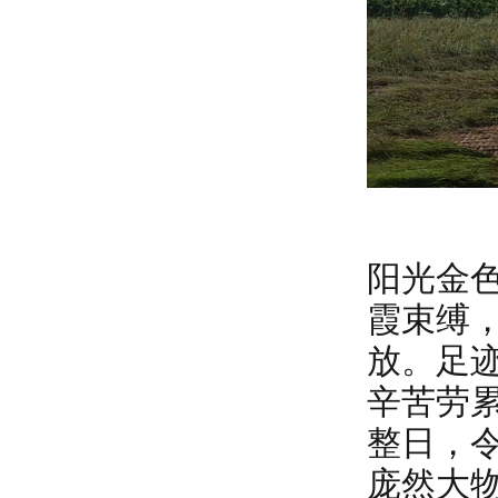
阳光金
霞束缚
放。足
辛苦劳
整日，
庞然大