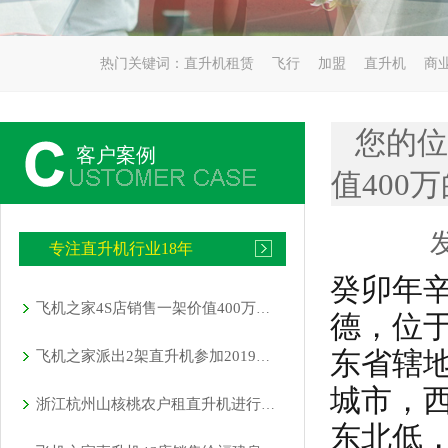
热门关键词：
直升机租赁
飞行
加盟
直升机
商
您的位
客户案例
值400
发
专注直升机行业18年
癸卯年
飞机之家4S店销售一架价值400万直升机
德，位
东省辖
飞机之家派出2架直升机参加2019沈阳法库航展
城市，
浙江杭州山核桃农户租直升机进行农林喷洒作业
东北低