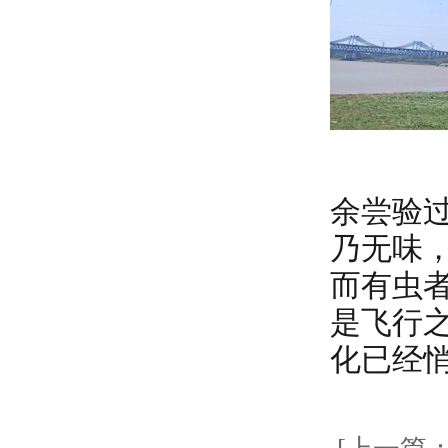
余尝验
乃无味
而有虫
是飞行
化已经