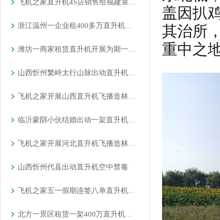
飞机之家直升机4S店销售给福建泉州一学校一架直升机
盖因扒
浙江温州一企业租400多万直升机开业
其治所
重中之
潍坊一商家租赁直升机开展为期一个月静态展览
山西忻州繁峙太行山脉出动直升机禁毒
飞机之家开展山西直升机飞播造林活动
临沂蒙阴小伙结婚出动一架直升机66辆车
飞机之家开展河北直升机飞播造林活动
山西忻州代县出动直升机空中禁毒
飞机之家五一假期连签八单直升机合同
北方一景区租赁一架400万直升机空中飞行