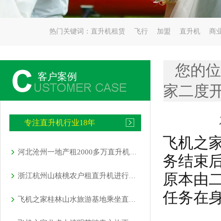
热门关键词：
直升机租赁
飞行
加盟
直升机
商
您的位
客户案例
家二度
专注直升机行业18年
飞机之
河北沧州一地产租2000多万直升机免费空中看房
务结束
原本由
浙江杭州山核桃农户租直升机进行农林喷洒作业
任务在
飞机之家桂林山水旅游基地乘坐直升飞机俯瞰看桂林山水你值得拥有