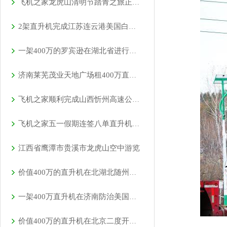
飞机之家龙虎山清明节踏青之旅正式开启
2架直升机完成江苏连云港美国白蛾防治
一架400万的罗宾逊在湖北省进行空中巡查
济南莱芜茂业天地广场租400万直升机进行商业庆典
飞机之家顺利完成山西忻州高速公路应急救援演练
飞机之家五一假期连签八单直升机合同
江西省鹰潭市贵溪市龙虎山空中游览
价值400万的直升机在北湖北随州进行空中航测
一架400万直升机在济南防治美国白蛾
价值400万的直升机在北京二度开展空中巡检