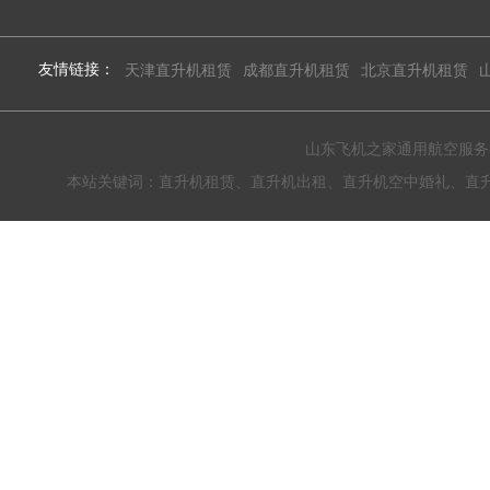
友情链接：
天津直升机租赁
成都直升机租赁
北京直升机租赁
山东飞机之家通用航空服务有限公
本站关键词：直升机租赁、直升机出租、直升机空中婚礼、直