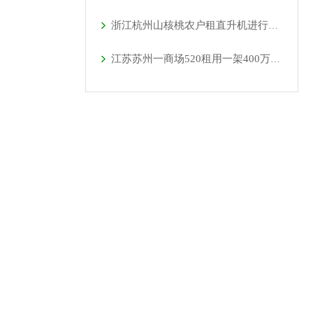
浙江杭州山核桃农户租直升机进行农林喷洒作业
江苏苏州一商场520租用一架400万直升机