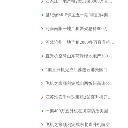
石家庄一地产租2架总价3000万直升机空中看房
世纪缘MLE珠宝五一期间租赁4架直升机在四个城市庆典
河南南阳一地产租两架总价800万直升机看房
河北沧州一地产租2000多万直升机免费空中看房
直升机空降山东菏泽绿地地产360度空中看房
2架直升机完成江苏连云港美国白蛾防治
飞机之家顺利完成山西忻州高速公路应急救援演练
江苏淮安千年珠宝租2架直升机开展假日庆典
一架400万直升机在济南防治美国白蛾
飞机之家顺利完成东北直升机航空测绘