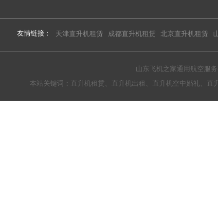
友情链接：
天津直升机租赁
成都直升机租赁
北京直升机租赁
山东飞机之家通用航空服务有限公
本站关键词：直升机租赁、直升机出租、直升机空中婚礼、直