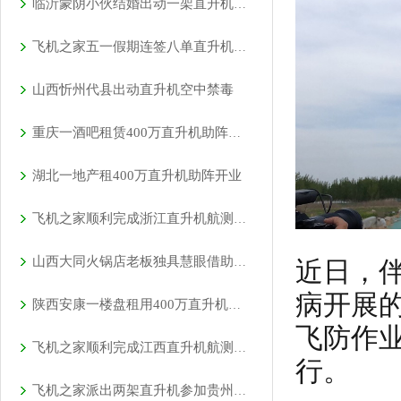
临沂蒙阴小伙结婚出动一架直升机66辆车
飞机之家五一假期连签八单直升机合同
山西忻州代县出动直升机空中禁毒
重庆一酒吧租赁400万直升机助阵现场豪车云集
湖北一地产租400万直升机助阵开业
飞机之家顺利完成浙江直升机航测作业
山西大同火锅店老板独具慧眼借助直升机宣传
近日，
病开展
陕西安康一楼盘租用400万直升机空中看房
飞防作
飞机之家顺利完成江西直升机航测作业
行。
飞机之家派出两架直升机参加贵州贵阳航展