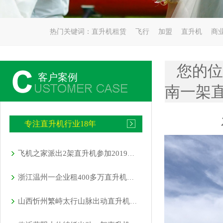
热门关键词：
直升机租赁
飞行
加盟
直升机
商
您的位
客户案例
南一架
专注直升机行业18年
飞机之家派出2架直升机参加2019沈阳法库航展
浙江温州一企业租400多万直升机开业
山西忻州繁峙太行山脉出动直升机禁毒