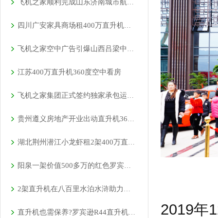
飞机之家顺利完成山东济南城市航空测绘
四川广安家具商场租400万直升机国庆庆典
飞机之家空中广告引爆山西吕梁中阳县上空
江苏400万直升机360度空中看房
飞机之家集团正式签约独家承包运营新疆玉其塔什景区，打造低空旅游新标杆！
贵州遵义房地产开业出动直升机360度看房
湖北荆州潜江小龙虾租2架400万直升机完成1300多万营业额
阳泉一架价值500多万的红色罗宾逊直升机开展静展活动
2架直升机在八百里水泊水浒助力旅游会议召开
2019
直升机也需保养?罗宾逊R44直升机300小时的定检