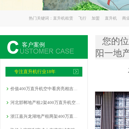
热门关键词：
直升机租赁
飞行
加盟
直升机
商
您的位
客户案例
阳一地产
专注直升机行业18年
价值400万直升机空中看房亮相吉林通化一楼盘
河北邯郸地产租2架400万直升机空中看房
浙江嘉兴龙湖地产租两架400万直升机空中看房