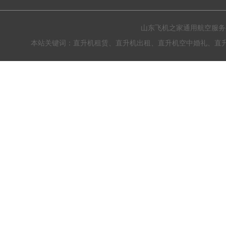
山东飞机之家通用航空服务有限公
本站关键词：直升机租赁、直升机出租、直升机空中婚礼、直