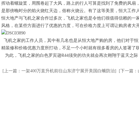
挥动着螺旋桨，周围卷起了大风，路上的行人可算是找到了免费的风扇
是那傍晚时分的焰火烧红天边，俗称火烧云。有了这等美景，恒大工作
恒大地产与飞机之家合作过多次，飞机之家也是令他们很值得信赖的一
风格，在某些方面进行了优惠的力度，可在价格力度上可谓让购房者大
飞机之家的工作人员，其中有几名也是从恒大地产购的房，他们对于恒
精装修和价格优惠力度所打动，不足一个小时就有很多看房的人签署了
为此，飞机之家的白色罗宾逊R44须臾的功夫就会再次翱翔于蓝天之际
[上一篇：一架400万直升机前往山东济宁展开美国白蛾防治]
[下一篇：