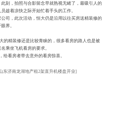
，此刻，拍照与合影留念早就熟视无睹了，最吸引人的
人员趁着凉快之际开始忙着手头的工作。
家公司，此次活动，恒大仍是沿用以往买房送精装修的
开眼界。
大的精装修还是比较青睐的，很多看房的路人也是被
联名乘坐飞机看房的要求。
，给看房者带去意外的看房惊喜。
山东济南龙湖地产租2架直升机楼盘开业]