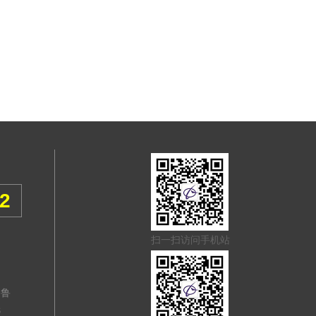
52
扫一扫访问手机站
齐鲁
8