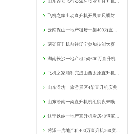
山东泰安飞行员农村创业开直升机拍600亩樱桃园
飞机之家出动直升机开展春尺蠖防治病虫害作业
云南保山一地产租赁一架400万直升机空中看房
两架直升机前往辽宁参加技能大赛
湖南长沙一地产租2架600万直升机空中看房
飞机之家顺利完成山西太原直升机航测作业
山东潍坊一旅游景区4架直升机庆典
山东济南一架直升机机组彻夜未眠防治美国白蛾
辽宁铁岭一地产直升机看房40辆宝马劳斯莱斯跟随
菏泽一房地产租400万直升机360度空中看房